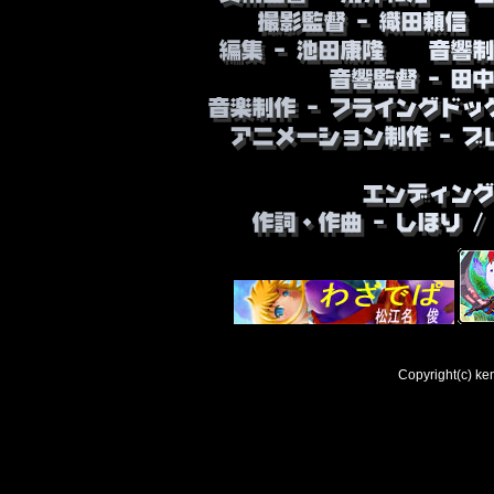
豪華声優陣も必見！ お楽しみに
０２月１８日頃発売。 価格：
●
Amazon
●
セブン＆アイ
2013年11月05日
５４巻_OVA付特別版情報！
ファンの皆様の熱い声援のお
奇跡のOVA特別版第５弾！
怒涛のアニメ２本立て豪華版
Copyright(c) ke
２本同時収録の豪華版！！！