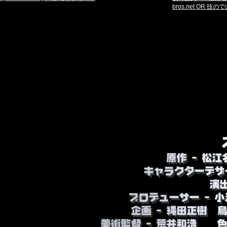
2014年02月18日
bros.net OR 技
５５巻_OVA付特別版情報！
ファンの皆様の熱い声援のお
ついにここまできた！奇跡の
弾！
怒涛のアニメ２本立て豪華版
２本同時収録の豪華版！！！
破壊神志場・・・・広瀬正
武田一基・・・・・矢尾一
カストル・・・・・桑島法